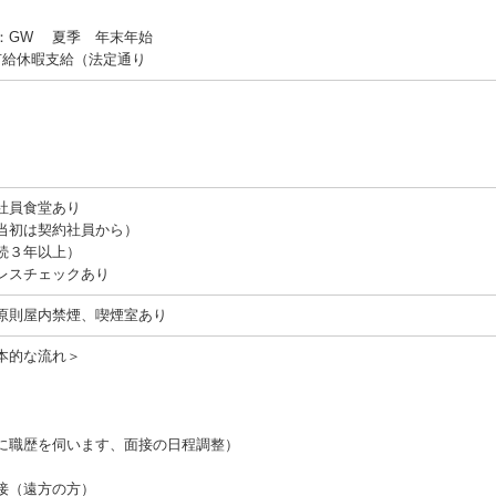
：GW 夏季 年末年始
有給休暇支給（法定通り
社員食堂あり
当初は契約社員から）
続３年以上）
レスチェックあり
原則屋内禁煙、喫煙室あり
本的な流れ＞
に職歴を伺います、面接の日程調整）
接（遠方の方）