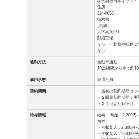
株式会社日本キャスト
住所：
324-0058
栃木県
那須町
大字高久甲1
那須工場
リモート勤務や転勤に
なし
通勤方法
自動車通勤
JR黒磯駅から車で約1
雇用形態
派遣社員
契約期間
・最初の契約期間は３
・２回目契約期間：更
・２年目より12ヶ月
給与情報
給与：
時給 2,300円～
備考：
・月収見込：2,300円×1
・年収見込：368,000円×