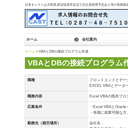
日本キャストは大田原,那須塩原市近辺で正社員登用予定あり等の長期派
ホーム
会社案内
ホーム
VBAとDBの接続プログラム作成
VBAとDBの接続プログラム
職種
フロントエンドとデー
EXCEL VBAとデ
職務内容
Excel VBAの既
応募条件
・Excel VBAとO
・長期に就業可能な方
勤務先（就労場所）
会社名：