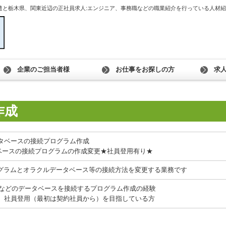
遣と栃木県、関東近辺の正社員求人:エンジニア、事務職などの職業紹介を行っている人材
企業のご担当者様
お仕事をお探しの方
求人
作成
タベースの接続プログラム作成
ータベースの接続プログラムの作成変更★社員登用有り★
存プログラムとオラクルデータベース等の接続方法を変更する業務です
racle などのデータベースを接続するプログラム作成の経験
、社員登用（最初は契約社員から）を目指している方