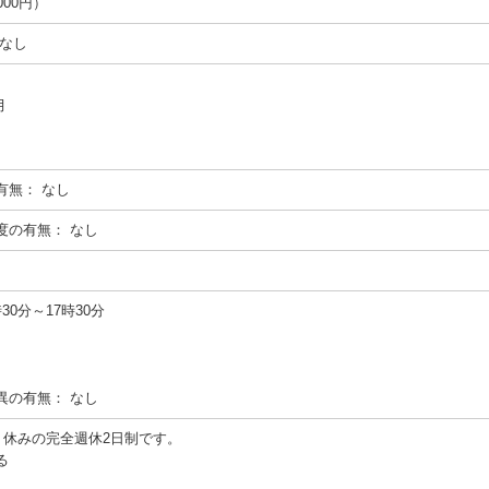
00円）
なし
月
有無：
なし
度の有無：
なし
0分～17時30分
異の有無：
なし
）休みの完全週休2日制です。
る